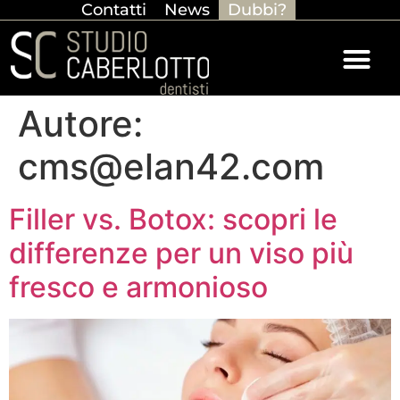
Contatti
News
Dubbi?
Autore:
cms@elan42.com
Filler vs. Botox: scopri le
differenze per un viso più
fresco e armonioso