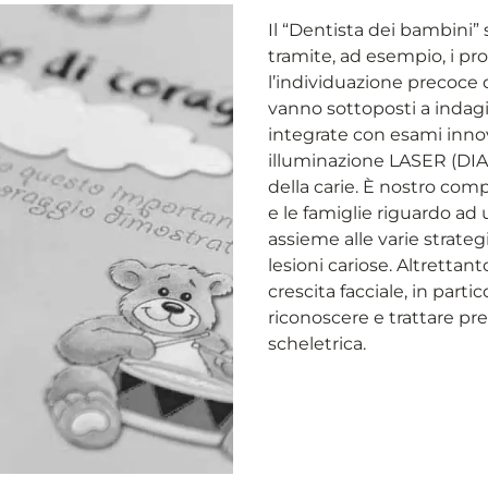
Il “Dentista dei bambini” 
tramite, ad esempio, i proto
l’individuazione precoce d
vanno sottoposti a indagi
integrate con esami innova
illuminazione LASER (DI
della carie. È nostro co
e le famiglie riguardo ad 
assieme alle varie strategi
lesioni cariose. Altrettan
crescita facciale, in parti
riconoscere e trattare p
scheletrica.