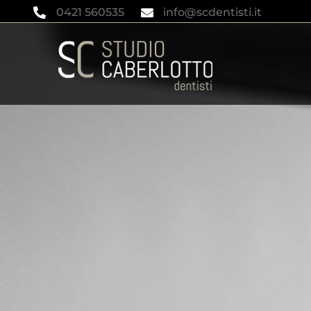
0421 560535
info@scdentisti.it