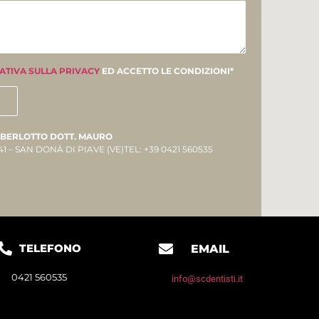
ATIVA SULLA PRIVACY
ED ACCETTO LE CONDIZIONI*
ABERLOTTO DOTT. MAURO
41 – SAN DONÀ DI PIAVE (VE)TEL: +39 0421 560535
TELEFONO
EMAIL
0421 560535
info@scdentisti.it