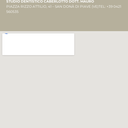
STUDIO DENTISTICO CABERLOTTO DOTT. MAURO
PIAZZA RIZZO ATTILIO, 41 – SAN DONÀ DI PIAVE (VE)TEL: +39 0421
560535