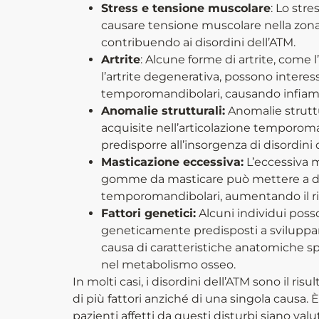
Stress e tensione muscolare
: Lo stre
causare tensione muscolare nella zona
contribuendo ai disordini dell’ATM.
Artrite
: Alcune forme di artrite, come 
l’artrite degenerativa, possono interess
temporomandibolari, causando infiam
Anomalie strutturali:
Anomalie struttu
acquisite nell’articolazione temporo
predisporre all’insorgenza di disordini 
Masticazione eccessiva:
L’eccessiva m
gomme da masticare può mettere a dur
temporomandibolari, aumentando il ris
Fattori genetici:
Alcuni individui poss
geneticamente predisposti a sviluppare
causa di caratteristiche anatomiche spe
nel metabolismo osseo.
In molti casi, i disordini dell’ATM sono il ri
di più fattori anziché di una singola causa. 
pazienti affetti da questi disturbi siano val