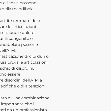
ss e l’ansia possono
 della mandibola,
l’artrite reumatoide o
are le articolazioni
mazione e dolore.
rali congenite o
mandibolare possono
dell’ATM.
asticazione di cibi duri o
a prova le articolazioni
chio di disordini.
ono essere
 disordini dell’ATM a
cifiche o di alterazioni
sultato di una combinazione
È importante che i
utati da un professionista