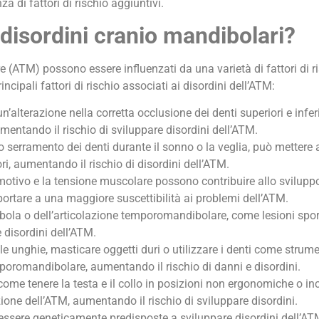
a di fattori di rischio aggiuntivi.
 disordini cranio mandibolari?
e (ATM) possono essere influenzati da una varietà di fattori di 
cipali fattori di rischio associati ai disordini dell’ATM:
’alterazione nella corretta occlusione dei denti superiori e infer
entando il rischio di sviluppare disordini dell’ATM.
 o serramento dei denti durante il sonno o la veglia, può mettere 
, aumentando il rischio di disordini dell’ATM.
otivo e la tensione muscolare possono contribuire allo sviluppo
ortare a una maggiore suscettibilità ai problemi dell’ATM.
ibola o dell’articolazione temporomandibolare, come lesioni sporti
 disordini dell’ATM.
 unghie, masticare oggetti duri o utilizzare i denti come strume
poromandibolare, aumentando il rischio di danni e disordini.
come tenere la testa e il collo in posizioni non ergonomiche o inc
zione dell’ATM, aumentando il rischio di sviluppare disordini.
ssere geneticamente predisposte a sviluppare disordini dell’AT