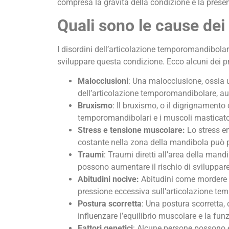
compresa la gravità della condizione e la presenz
Quali sono le cause dei
I disordini dell’articolazione temporomandibolar
sviluppare questa condizione. Ecco alcuni dei prin
Malocclusioni
: Una malocclusione, ossia un
dell’articolazione temporomandibolare, aum
Bruxismo
: Il bruxismo, o il digrignamento
temporomandibolari e i muscoli masticatori
Stress e tensione muscolare:
Lo stress em
costante nella zona della mandibola può p
Traumi
: Traumi diretti all’area della mand
possono aumentare il rischio di sviluppare
Abitudini nocive:
Abitudini come mordere le
pressione eccessiva sull’articolazione tem
Postura scorretta
: Una postura scorretta, 
influenzare l’equilibrio muscolare e la fun
Fattori genetici
: Alcune persone possono e