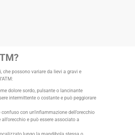
’ATM?
che possono variare da lievi a gravi e
ll’ATM:
come dolore sordo, pulsante o lancinante
ssere intermittente o costante e può peggiorare
e confuso con un’infiammazione dell’orecchio
all’orecchio e può essere associato a
localizzato lungo la mandibola stessa o