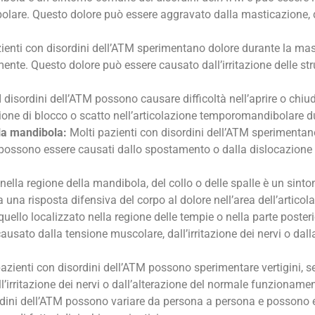
bolare. Questo dolore può essere aggravato dalla masticazione, 
azienti con disordini dell’ATM sperimentano dolore durante la m
mente. Questo dolore può essere causato dall’irritazione delle st
I disordini dell’ATM possono causare difficoltà nell’aprire o c
e di blocco o scatto nell’articolazione temporomandibolare d
lla mandibola:
Molti pazienti con disordini dell’ATM sperimentano s
ossono essere causati dallo spostamento o dalla dislocazione de
 nella regione della mandibola, del collo o delle spalle è un sin
una risposta difensiva del corpo al dolore nell’area dell’artic
quello localizzato nella regione delle tempie o nella parte posteri
usato dalla tensione muscolare, dall’irritazione dei nervi o dall
azienti con disordini dell’ATM possono sperimentare vertigini, sen
’irritazione dei nervi o dall’alterazione del normale funzionam
rdini dell’ATM possono variare da persona a persona e possono ess