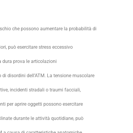
rischio che possono aumentare la probabilità di
iori, può esercitare stress eccessivo
a dura prova le articolazioni
 di disordini dell’ATM. La tensione muscolare
ve, incidenti stradali o traumi facciali,
nti per aprire oggetti possono esercitare
linate durante le attività quotidiane, può
M a causa di caratteristiche anatomiche