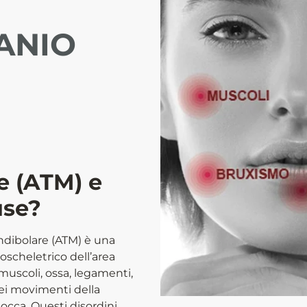
ANIO
 (ATM) e
use?
ndibolare (ATM) è una
scheletrico dell’area
muscoli, ossa, legamenti,
 nei movimenti della
occa. Questi disordini