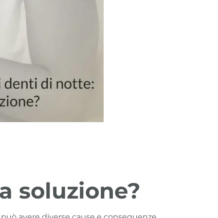
na soluzione?
he può avere diverse cause e conseguenze