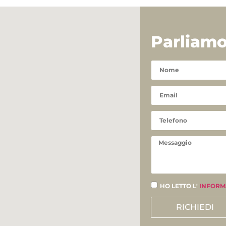
Parliam
HO LETTO L'
INFORM
RICHIEDI