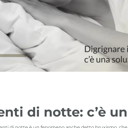
enti di notte: c’è u
i denti di notte è un fenomeno anche detto bruxismo, c