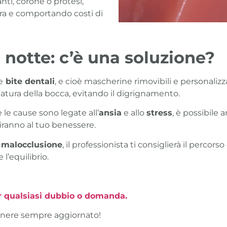
ti, corone o protesi,
ra e comportando costi di
i notte: c’è una soluzione?
e
bite dentali
, e cioè mascherine rimovibili e personaliz
latura della bocca, evitando il digrignamento.
e le cause sono legate all’
ansia
e allo
stress
, è possibile 
iranno al tuo benessere.
a
malocclusione
, il professionista ti consiglierà il percor
 l’equilibrio.
er qualsiasi dubbio o domanda.
nere sempre aggiornato!