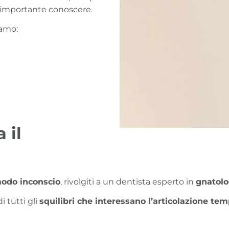
 è importante conoscere.
iamo:
 il
modo inconscio
, rivolgiti a un dentista esperto in
gnatolo
i tutti gli
squilibri che interessano l’articolazione t