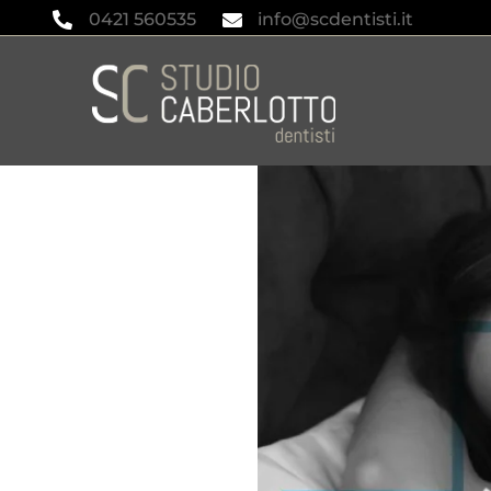
0421 560535
info@scdentisti.it