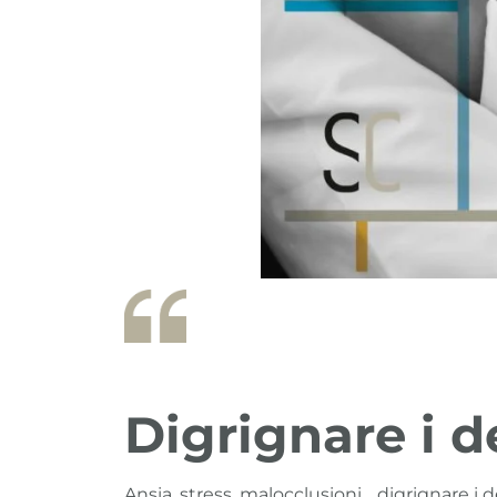
Digrignare i d
Ansia, stress, malocclusioni… digrignare 