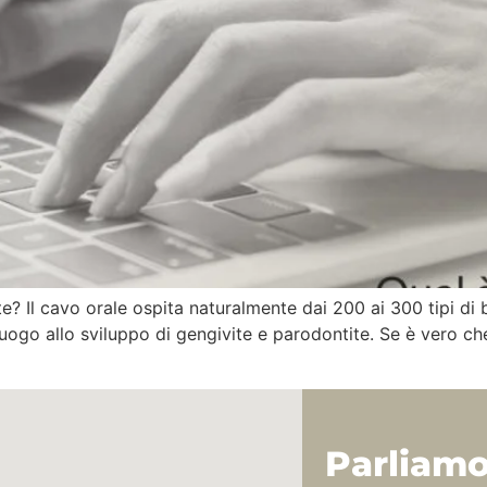
te? Il cavo orale ospita naturalmente dai 200 ai 300 tipi di 
luogo allo sviluppo di gengivite e parodontite. Se è vero ch
Parliam