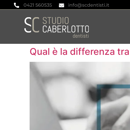
0421 560535
info@scdentisti.it
Qual è la differenza tr