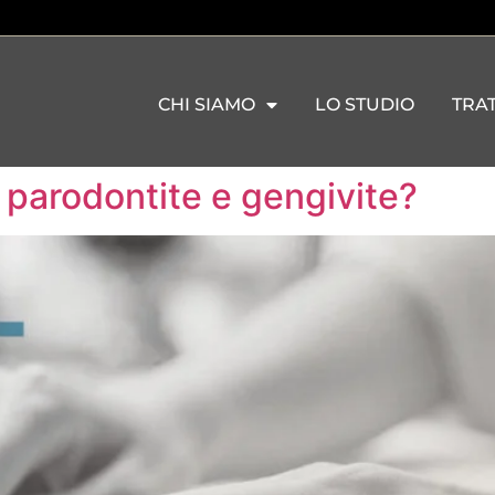
CHI SIAMO
LO STUDIO
TRA
a parodontite e gengivite?