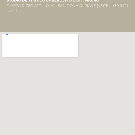
STUDIO DENTISTICO CABERLOTTO DOTT. MAURO
PIAZZA RIZZO ATTILIO, 41 – SAN DONÀ DI PIAVE (VE)TEL: +39 0421
560535