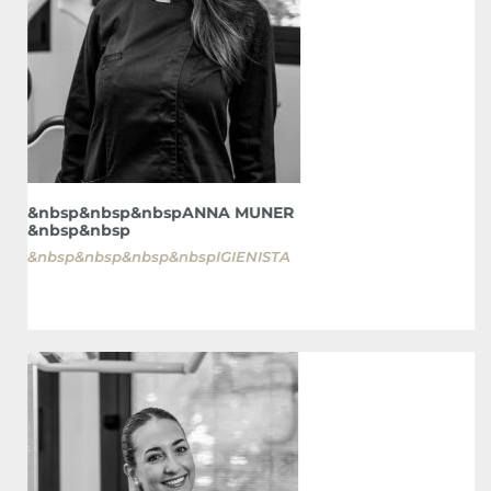
&
&nbsp&nbsp&nbspANNA MUNER
&nbsp&nbsp
&nbsp&nbsp&nbsp&nbspIGIENISTA