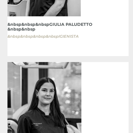
&nbsp&nbsp&nbspGIULIA PALUDETTO
&nbsp&nbsp
&nbsp&nbsp&nbsp&nbspIGIENISTA
&
&
&
&