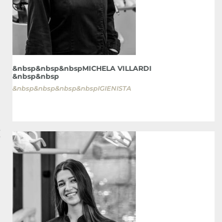
&nbsp&nbsp&nbspMICHELA VILLARDI
&nbsp&nbsp
&nbsp&nbsp&nbsp&nbspIGIENISTA
&
&
&