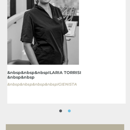
&
&
&
&nbsp&nbsp&nbspILARIA TORRISI
&nbsp&nbsp
&nbsp&nbsp&nbsp&nbspIGIENISTA